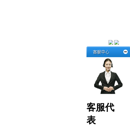
客服代
表