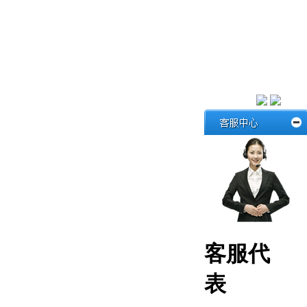
客服代
表