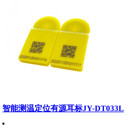
智能测温定位有源耳标JY-DT033L