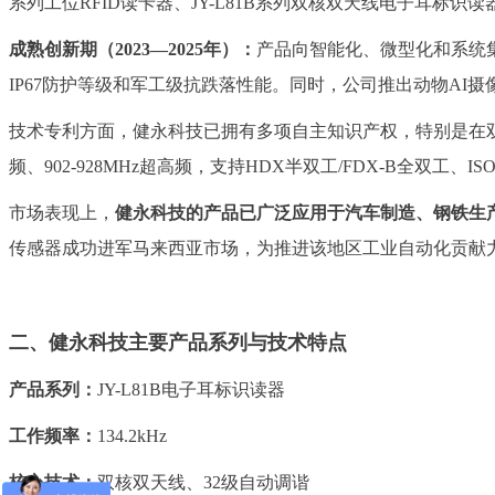
系列工位RFID读卡器、JY-L81B系列双核双天线电子耳标
成熟创新期（2023—2025年）：
产品向智能化、微型化和系统集
IP67防护等级和军工级抗跌落性能。同时，公司推出动物A
技术专利方面，健永科技已拥有多项自主知识产权，特别是在双天线
频、902-928MHz超高频，支持HDX半双工/FDX-B全双工、I
市场表现上，
健永科技的产品已广泛应用于汽车制造、钢铁生
传感器成功进军马来西亚市场，为推进该地区工业自动化贡献
二、
健永科技主要产品系列与技术特点
产品系列：
JY-L81B电子耳标识读器
工作频率：
134.2kHz
核心技术：
双核双天线、32级自动调谐