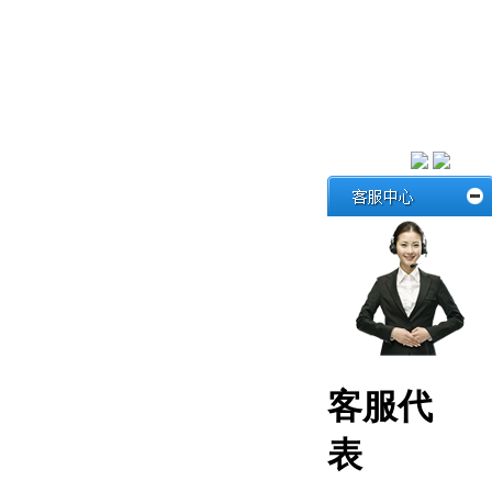
客服代
表