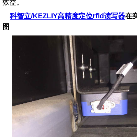
效益。
科智立/KEZLIY高精度定位rfid读写器
在
图